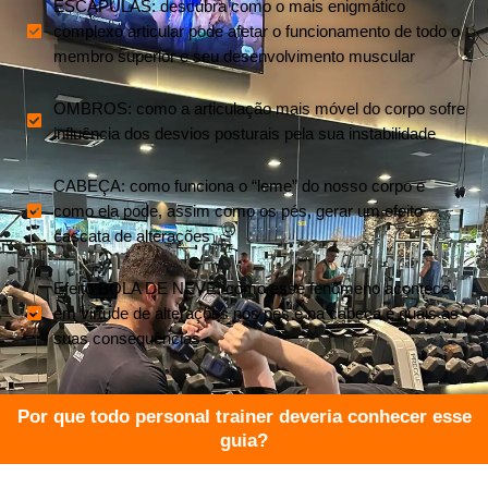
ESCÁPULAS: descubra como o mais enigmático
complexo articular pode afetar o funcionamento de todo o
membro superior e seu desenvolvimento muscular​
OMBROS: como a articulação mais móvel do corpo sofre
influência dos desvios posturais pela sua instabilidade​
CABEÇA: como funciona o “leme” do nosso corpo e
como ela pode, assim como os pés, gerar um efeito
cascata de alterações​
Efeito BOLA DE NEVE: como esse fenômeno acontece
em virtude de alterações nos pés e na cabeça e quais as
suas consequências​
Por que todo personal trainer deveria conhecer esse
guia?