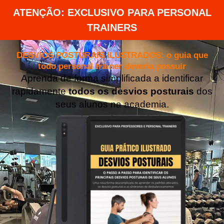
ATENÇÃO: EXCLUSIVO PARA PERSONAL
TRAINERS​
DESVIOS POSTURAIS ILUSTRADOS: o guia que
todo personal trainer deveria possuir
Aprenda de forma simplificada a identificar
rapidamente
todos os desvios posturais
dos
seus alunos na academia.