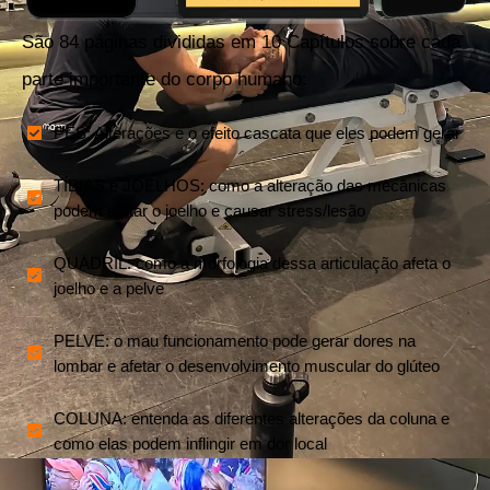
São 84 páginas divididas em 10 Capítulos sobre cada
parte importante do corpo humano:
PÉS: Alterações e o efeito cascata que eles podem gerar​
TÍBIAS e JOELHOS: como a alteração das mecânicas
podem afetar o joelho e causar stress/lesão​
QUADRIL: como a morfologia dessa articulação afeta o
joelho e a pelve​
PELVE: o mau funcionamento pode gerar dores na
lombar e afetar o desenvolvimento muscular do glúteo​
COLUNA: entenda as diferentes alterações da coluna e
como elas podem inflingir em dor local​