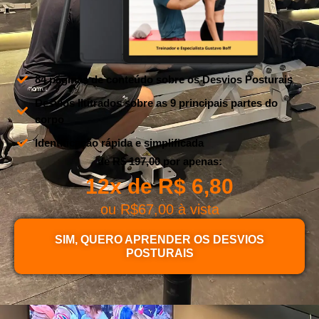
84 páginas de conteúdo sobre os Desvios Posturais
Desvios Ilutrados sobre as 9 principais partes do
corpo
Identificação rápida e simplificada
de
R$ 197,00
por apenas:
12x de R$ 6,80
ou R$67,00 à vista
SIM, QUERO APRENDER OS DESVIOS
POSTURAIS