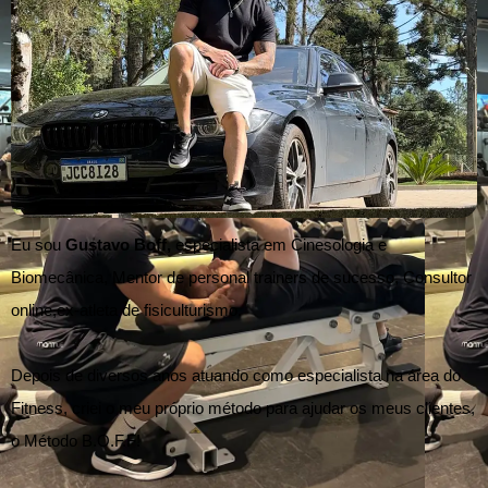
Eu sou
Gustavo Boff,
especialista em Cinesologia e
Biomecânica, Mentor de personal trainers de sucesso, Consultor
online,ex-atleta de fisiculturismo.
Depois de diversos anos atuando como especialista na área do
Fitness, criei o meu próprio método para ajudar os meus clientes,
o Método B.O.F.F!