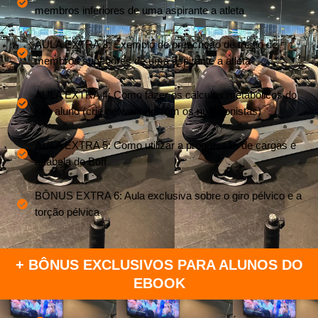
membros inferiores de uma aspirante a atleta
AULA EXTRA 3: Exemplo de prescrição de treino de
membros superiores de uma aspirante a atleta
AULA EXTRA 4: Como fazer os cálculos metabólicos do
seu aluno (crie networking com os nutricionistas)
AULA EXTRA 5: Como utilizar a progressão de cargas e
a tabela do Boff
BÔNUS EXTRA 6: Aula exclusiva sobre o giro pélvico e a
torção pélvica
+ BÔNUS EXCLUSIVOS PARA ALUNOS DO
EBOOK