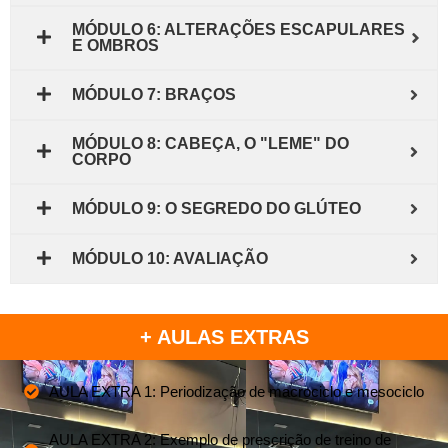
MÓDULO 6: ALTERAÇÕES ESCAPULARES
E OMBROS
MÓDULO 7: BRAÇOS
MÓDULO 8: CABEÇA, O "LEME" DO
CORPO
MÓDULO 9: O SEGREDO DO GLÚTEO
MÓDULO 10: AVALIAÇÃO
+ AULAS EXTRAS
AULA EXTRA 1: Periodização de macrociclo e mesociclo
AULA EXTRA 2: Exemplo de prescrição de treino de