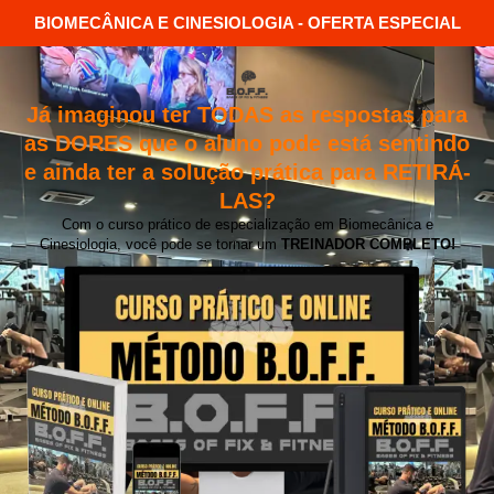
BIOMECÂNICA E CINESIOLOGIA - OFERTA ESPECIAL
Já imaginou ter TODAS as respostas para
as DORES que o aluno pode está sentindo
e ainda ter a solução prática para RETIRÁ-
LAS?
Com o curso prático de especialização em Biomecânica e
Cinesiologia, você pode se tornar um
TREINADOR COMPLETO!