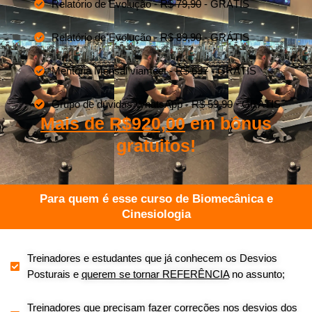
Relatório de Evolução -
R$ 79,90
- GRÁTIS
Relatório de Evolução -
R$ 89,90
- GRÁTIS
Mentoria Mensal viameet -
R$ 697
- GRÁTIS
Grupo de dúvidas WhatsApp -
R$ 59,90
- GRÁTIS
Mais de R$920,00
em bônus
gratuitos!
Para quem é esse curso de Biomecânica e
Cinesiologia
Treinadores e estudantes que já conhecem os Desvios
Posturais e
querem se tornar REFERÊNCIA
no assunto;
Treinadores que precisam fazer correções nos desvios dos